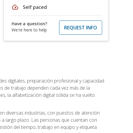
speed
Self paced
Have a question?
REQUEST INFO
We're here to help
es digitales, preparación profesional y capacidad
es de trabajo dependen cada vez más de la
, la alfabetización digital sólida se ha vuelto
en diversas industrias, con puestos de atención
o a largo plazo. Las personas que cuentan con
stión del tiempo, trabajo en equipo y etiqueta