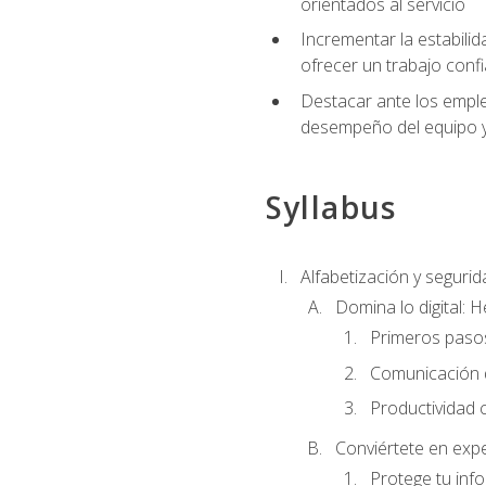
orientados al servicio
Incrementar la estabilid
ofrecer un trabajo confi
Destacar ante los emplea
desempeño del equipo y 
Syllabus
Alfabetización y segurida
Domina lo digital: 
Primeros pasos
Comunicación di
Productividad 
Conviértete en expe
Protege tu inf