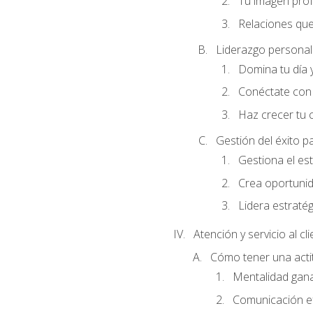
Tu imagen profe
Relaciones que
Liderazgo personal 
Domina tu día y
Conéctate con 
Haz crecer tu 
Gestión del éxito p
Gestiona el est
Crea oportunid
Lidera estraté
Atención y servicio al cl
Cómo tener una acti
Mentalidad gana
Comunicación ef