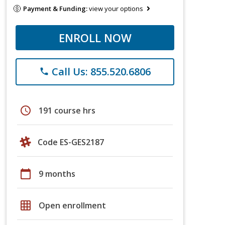
Payment & Funding:
view your options
ENROLL NOW
Call Us: 855.520.6806
phone
schedule
191 course hrs
Code ES-GES2187
calendar_today
9 months
grid_on
Open enrollment