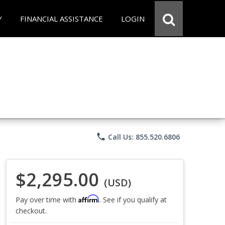
Y
FINANCIAL ASSISTANCE
LOGIN
phone
Call Us: 855.520.6806
$2,295.00
(USD)
Affirm
Pay over time with
. See if you qualify at
checkout.