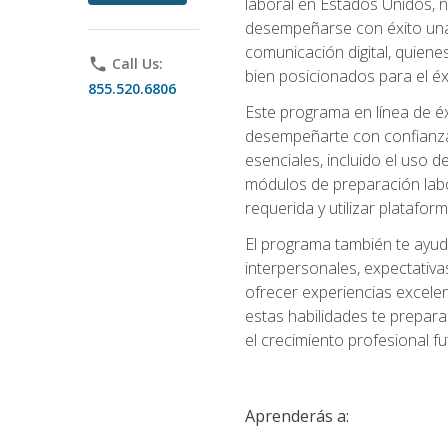
laboral en Estados Unidos, 
desempeñarse con éxito una v
comunicación digital, quiene
phone
Call Us:
bien posicionados para el éx
855.520.6806
Este programa en línea de é
desempeñarte con confianza e
esenciales, incluido el uso 
módulos de preparación labo
requerida y utilizar platafo
El programa también te ayud
interpersonales, expectativas
ofrecer experiencias excelen
estas habilidades te prepara
el crecimiento profesional fu
Aprenderás a: