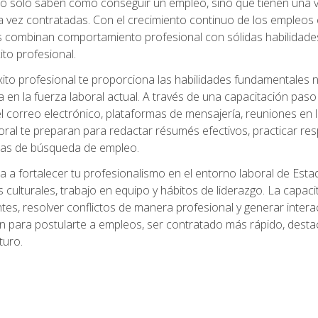
no solo saben cómo conseguir un empleo, sino que tienen una ve
ez contratadas. Con el crecimiento continuo de los empleos en 
s combinan comportamiento profesional con sólidas habilidades
ito profesional.
xito profesional te proporciona las habilidades fundamentales
n la fuerza laboral actual. A través de una capacitación paso a
del correo electrónico, plataformas de mensajería, reuniones en 
ral te preparan para redactar résumés efectivos, practicar res
rmas de búsqueda de empleo.
a a fortalecer tu profesionalismo en el entorno laboral de Es
 culturales, trabajo en equipo y hábitos de liderazgo. La capaci
tes, resolver conflictos de manera profesional y generar interac
n para postularte a empleos, ser contratado más rápido, destac
turo.