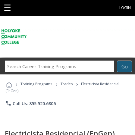
☰
LOGIN
Search
Go
Career
Training
›
›
›
Programs
Training Programs
Trades
Electricista Residencial
(EnGen)
phone
Call Us: 855.520.6806
Electricista Residencial (EnGen)