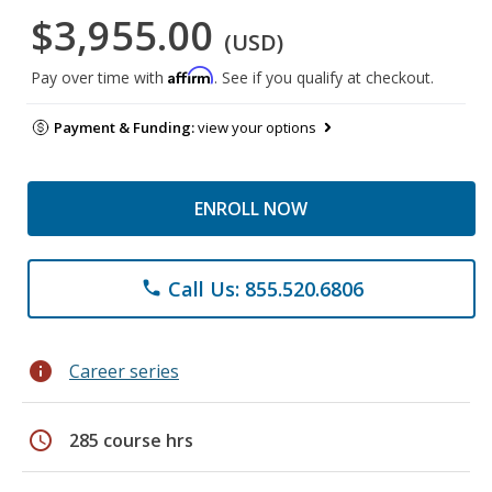
$3,955.00
(USD)
Affirm
Pay over time with
. See if you qualify at checkout.
Payment & Funding:
view your options
ENROLL NOW
Call Us: 855.520.6806
phone
info
Career series
schedule
285 course hrs