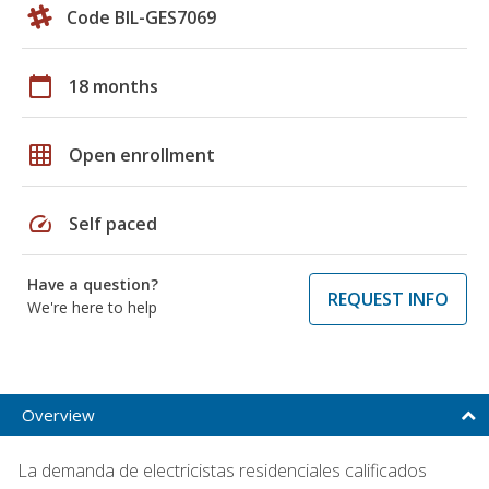
Code BIL-GES7069
calendar_today
18 months
grid_on
Open enrollment
speed
Self paced
Have a question?
REQUEST INFO
We're here to help
Overview
La demanda de electricistas residenciales calificados