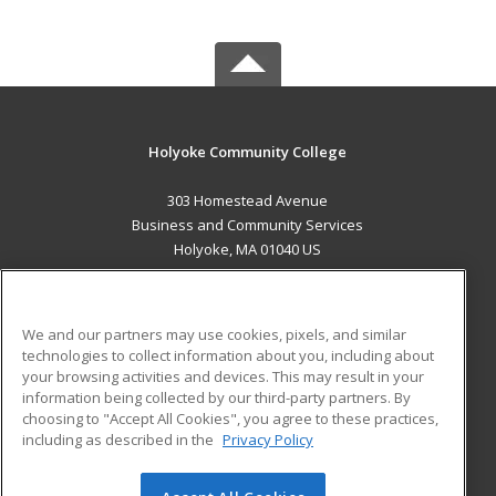
Holyoke Community College
303 Homestead Avenue
Business and Community Services
Holyoke, MA 01040 US
MAIN CONTENT
Career Training
We and our partners may use cookies, pixels, and similar
technologies to collect information about you, including about
ADDITIONAL RESOURCES
your browsing activities and devices. This may result in your
information being collected by our third-party partners. By
Military
Student Blog
choosing to "Accept All Cookies", you agree to these practices,
Financial Assistance
including as described in the
Privacy Policy
Help