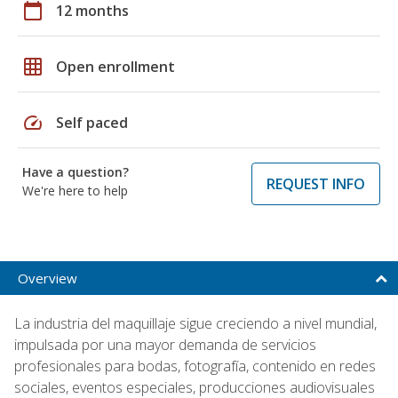
calendar_today
12 months
grid_on
Open enrollment
speed
Self paced
Have a question?
REQUEST INFO
We're here to help
Overview
La industria del maquillaje sigue creciendo a nivel mundial,
impulsada por una mayor demanda de servicios
profesionales para bodas, fotografía, contenido en redes
sociales, eventos especiales, producciones audiovisuales