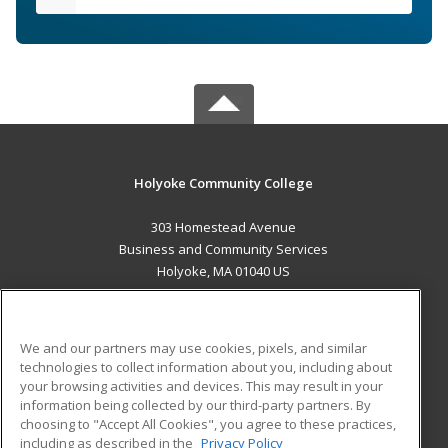
Holyoke Community College
303 Homestead Avenue
Business and Community Services
Holyoke, MA 01040 US
MAIN CONTENT
Career Training
We and our partners may use cookies, pixels, and similar
technologies to collect information about you, including about
ADDITIONAL RESOURCES
your browsing activities and devices. This may result in your
information being collected by our third-party partners. By
Military
Student Blog
choosing to "Accept All Cookies", you agree to these practices,
Financial Assistance
including as described in the
Privacy Policy