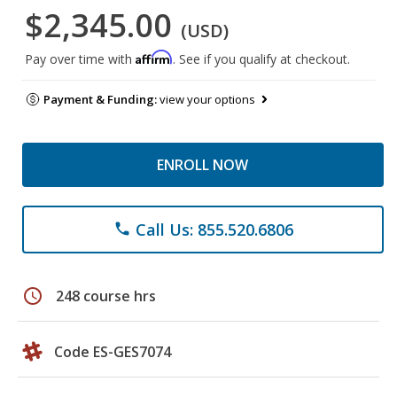
$2,345.00
(USD)
Affirm
Pay over time with
. See if you qualify at checkout.
Payment & Funding:
view your options
ENROLL NOW
Call Us: 855.520.6806
phone
schedule
248 course hrs
Code ES-GES7074