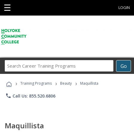
☰
LOGIN
Search
Go
Career
Training
›
›
›
Programs
Training Programs
Beauty
Maquillista
phone
Call Us: 855.520.6806
Maquillista