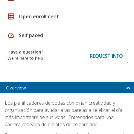
grid_on
Open enrollment
speed
Self paced
Have a question?
REQUEST INFO
We're here to help
Overview
Los planificadores de bodas combinan creatividad y
organización para ayudar a las parejas a celebrar el día
más importante de sus vidas. ¡Entrenados para una
carrera rodeada de eventos de celebración!