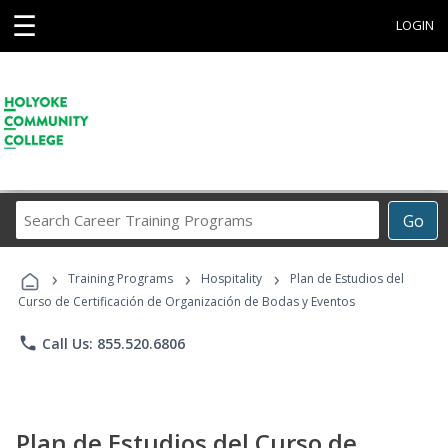
☰
LOGIN
Search
Go
Career
Training
›
›
›
Programs
Training Programs
Hospitality
Plan de Estudios del
Curso de Certificación de Organización de Bodas y Eventos
phone
Call Us: 855.520.6806
Plan de Estudios del Curso de