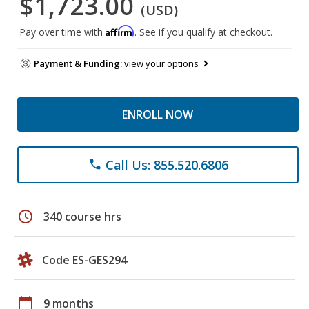
$1,723.00
(USD)
Affirm
Pay over time with
. See if you qualify at checkout.
Payment & Funding:
view your options
ENROLL NOW
Call Us: 855.520.6806
phone
schedule
340 course hrs
Code ES-GES294
calendar_today
9 months