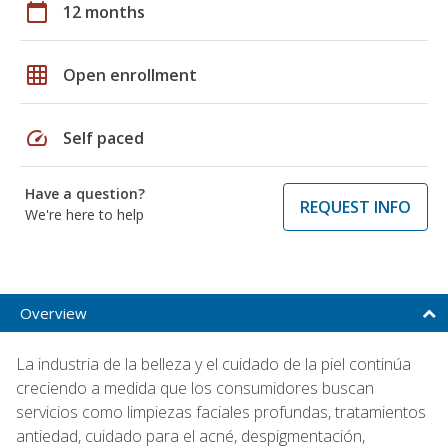
calendar_today
12 months
grid_on
Open enrollment
speed
Self paced
Have a question?
REQUEST INFO
We're here to help
Overview
La industria de la belleza y el cuidado de la piel continúa
creciendo a medida que los consumidores buscan
servicios como limpiezas faciales profundas, tratamientos
antiedad, cuidado para el acné, despigmentación,