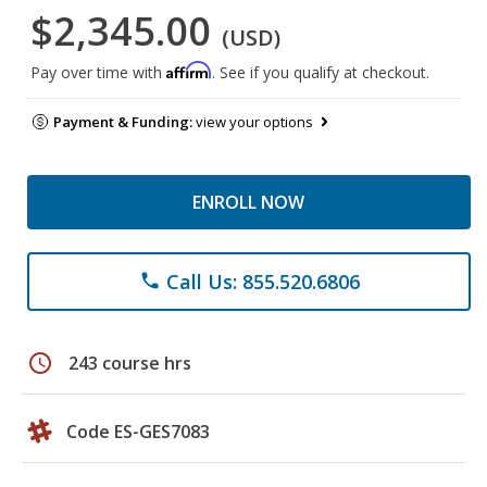
$2,345.00
(USD)
Affirm
Pay over time with
. See if you qualify at checkout.
Payment & Funding:
view your options
ENROLL NOW
Call Us: 855.520.6806
phone
schedule
243 course hrs
Code ES-GES7083