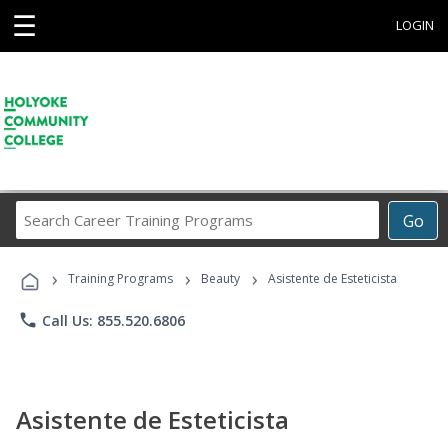
☰
LOGIN
Search
Go
Career
Training
›
›
›
Programs
Training Programs
Beauty
Asistente de Esteticista
phone
Call Us: 855.520.6806
Asistente de Esteticista